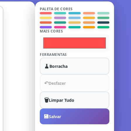
PALETA DE CORES
MAIS CORES
FERRAMENTAS
🧹
Borracha
↶
Desfazer
🗑️
Limpar Tudo
💾
Salvar