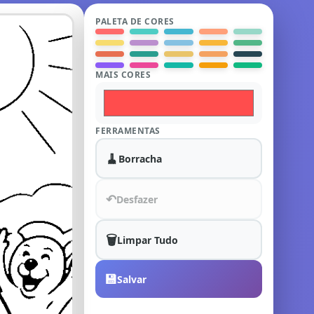
PALETA DE CORES
MAIS CORES
FERRAMENTAS
🧹
Borracha
↶
Desfazer
🗑️
Limpar Tudo
💾
Salvar