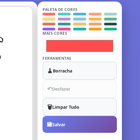
PALETA DE CORES
MAIS CORES
FERRAMENTAS
🧹
Borracha
↶
Desfazer
🗑️
Limpar Tudo
💾
Salvar