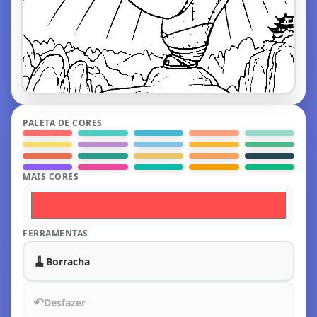
PALETA DE CORES
MAIS CORES
FERRAMENTAS
🧹
Borracha
↶
Desfazer