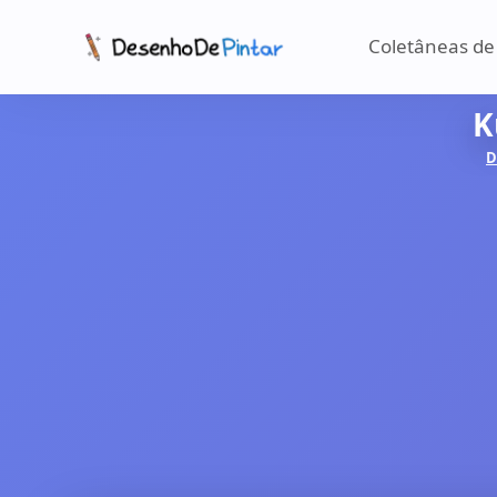
Coletâneas de
K
D