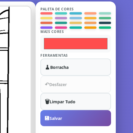
PALETA DE CORES
MAIS CORES
FERRAMENTAS
🧹
Borracha
↶
Desfazer
🗑️
Limpar Tudo
💾
Salvar