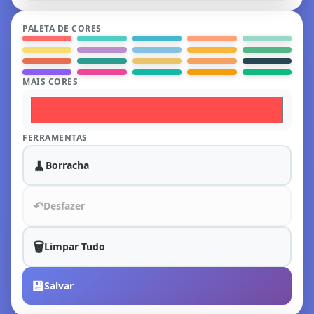
PALETA DE CORES
MAIS CORES
FERRAMENTAS
🧹
Borracha
↶
Desfazer
🗑️
Limpar Tudo
💾
Salvar