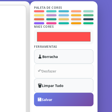
PALETA DE CORES
MAIS CORES
FERRAMENTAS
🧹
Borracha
↶
Desfazer
🗑️
Limpar Tudo
💾
Salvar