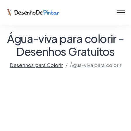
Menu
Coletâneas de Desenhos - PDF
Água-viva para colorir -
Colorir Online
Desenhos Gratuitos
Desenhos para Colorir
Água-viva para colorir
Criar com IA!