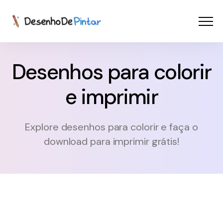
Menu
Coletâneas de Desenhos - PDF
Desenhos para colorir
Colorir Online
e imprimir
CRIAR COM IA!
Explore desenhos para colorir e faça o
download para imprimir grátis!