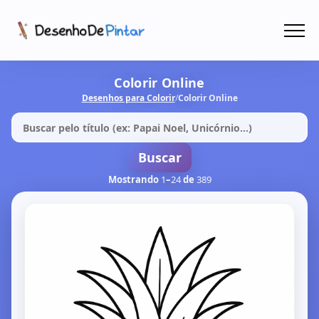
Menu
Coletâneas de Desenhos - PDF
Colorir Online
Desenhos para Colorir
/
Colorir Online
Colorir Online
CRIAR COM IA!
Buscar
Mostrando
1
–
24
de
389