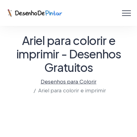
Menu
Coletâneas de Desenhos - PDF
Ariel para colorir e
Colorir Online
imprimir - Desenhos
Gratuitos
Criar com IA!
Desenhos para Colorir
Ariel para colorir e imprimir