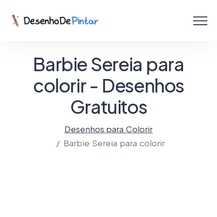
Menu
Coletâneas de Desenhos - PDF
Barbie Sereia para
Colorir Online
colorir - Desenhos
Gratuitos
Criar com IA!
Desenhos para Colorir
Barbie Sereia para colorir