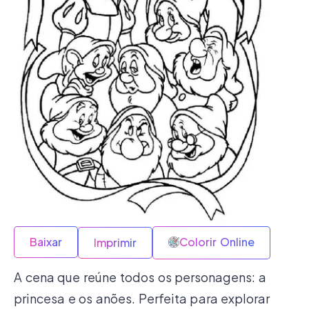
Baixar
Colorir Online
Imprimir
A cena que reúne todos os personagens: a
princesa e os anões. Perfeita para explorar