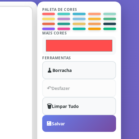
PALETA DE CORES
MAIS CORES
FERRAMENTAS
🧹
Borracha
↶
Desfazer
🗑️
Limpar Tudo
💾
Salvar