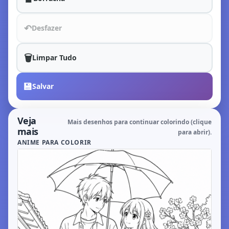
↶
Desfazer
🗑️
Limpar Tudo
💾
Salvar
Veja
Mais desenhos para continuar colorindo (clique
mais
para abrir).
ANIME PARA COLORIR