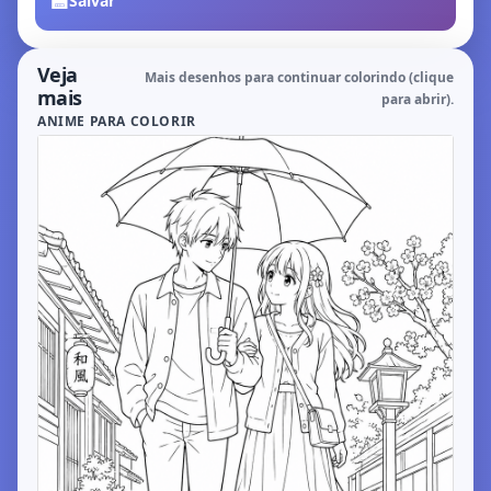
💾
Salvar
Veja
Mais desenhos para continuar colorindo (clique
mais
para abrir).
ANIME PARA COLORIR