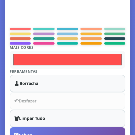
MAIS CORES
FERRAMENTAS
🧹
Borracha
↶
Desfazer
🗑️
Limpar Tudo