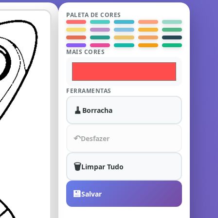
PALETA DE CORES
MAIS CORES
FERRAMENTAS
🧹
Borracha
↶
Desfazer
🗑️
Limpar Tudo
💾
Salvar