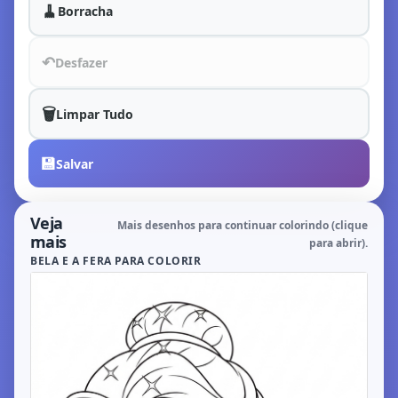
🧹
Borracha
↶
Desfazer
🗑️
Limpar Tudo
💾
Salvar
Veja
Mais desenhos para continuar colorindo (clique
mais
para abrir).
BELA E A FERA PARA COLORIR