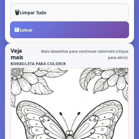
🗑️
Limpar Tudo
💾
Salvar
Veja
Mais desenhos para continuar colorindo (clique
mais
para abrir).
BORBOLETA PARA COLORIR