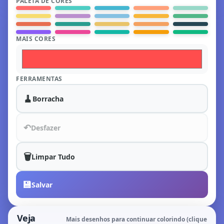
PALETA DE CORES
MAIS CORES
FERRAMENTAS
🧹
Borracha
↶
Desfazer
🗑️
Limpar Tudo
💾
Salvar
Veja
Mais desenhos para continuar colorindo (clique