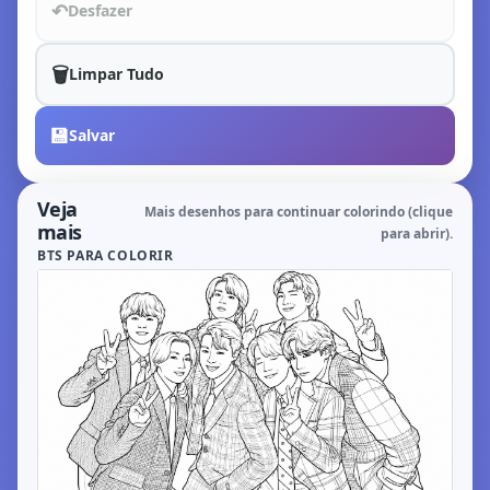
↶
Desfazer
🗑️
Limpar Tudo
💾
Salvar
Veja
Mais desenhos para continuar colorindo (clique
mais
para abrir).
BTS PARA COLORIR