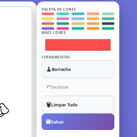
PALETA DE CORES
MAIS CORES
FERRAMENTAS
🧹
Borracha
↶
Desfazer
🗑️
Limpar Tudo
💾
Salvar