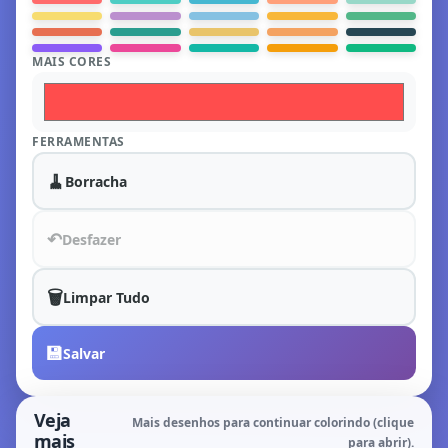
MAIS CORES
FERRAMENTAS
🧹
Borracha
↶
Desfazer
🗑️
Limpar Tudo
💾
Salvar
Veja
Mais desenhos para continuar colorindo (clique
mais
para abrir).