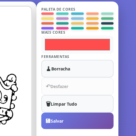
PALETA DE CORES
MAIS CORES
FERRAMENTAS
🧹
Borracha
↶
Desfazer
🗑️
Limpar Tudo
💾
Salvar