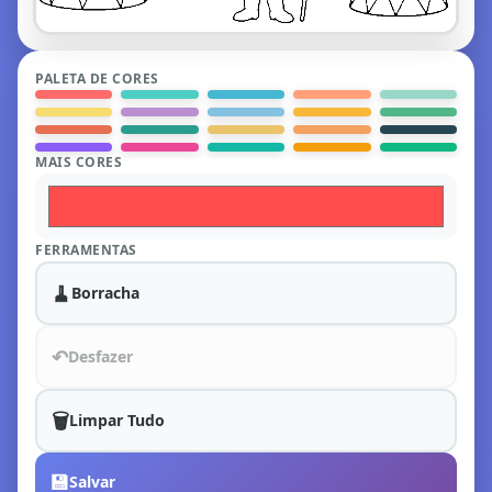
PALETA DE CORES
MAIS CORES
FERRAMENTAS
🧹
Borracha
↶
Desfazer
🗑️
Limpar Tudo
💾
Salvar