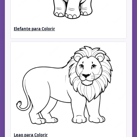
Elefante para Colorir
Leao para Colorir