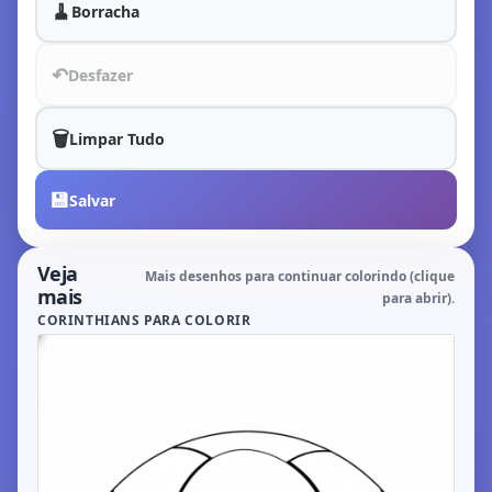
🧹
Borracha
↶
Desfazer
🗑️
Limpar Tudo
💾
Salvar
Veja
Mais desenhos para continuar colorindo (clique
mais
para abrir).
CORINTHIANS PARA COLORIR