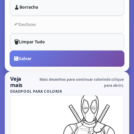
🧹
Borracha
↶
Desfazer
🗑️
Limpar Tudo
💾
Salvar
Veja
Mais desenhos para continuar colorindo (clique
mais
para abrir).
DEADPOOL PARA COLORIR