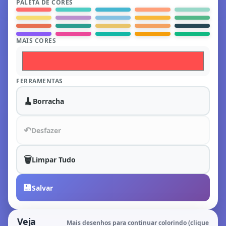
PALETA DE CORES
MAIS CORES
FERRAMENTAS
🧹
Borracha
↶
Desfazer
🗑️
Limpar Tudo
💾
Salvar
Veja
Mais desenhos para continuar colorindo (clique