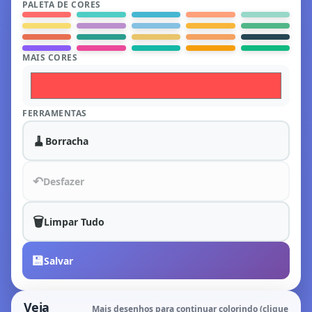
PALETA DE CORES
MAIS CORES
FERRAMENTAS
🧹
Borracha
↶
Desfazer
🗑️
Limpar Tudo
💾
Salvar
Veja
Mais desenhos para continuar colorindo (clique