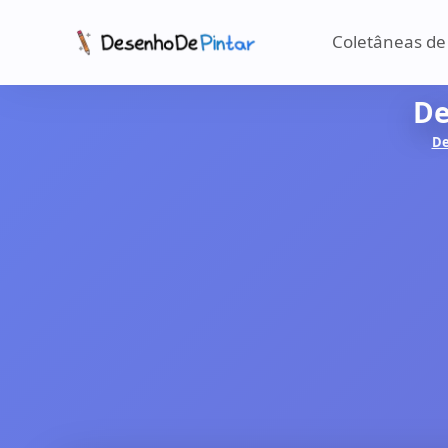
Coletâneas de
De
De