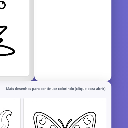
Mais desenhos para continuar colorindo (clique para abrir).