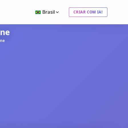
Brasil
CRIAR COM IA!
ine
ine