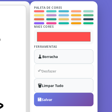
PALETA DE CORES
MAIS CORES
FERRAMENTAS
🧹
Borracha
↶
Desfazer
🗑️
Limpar Tudo
💾
Salvar