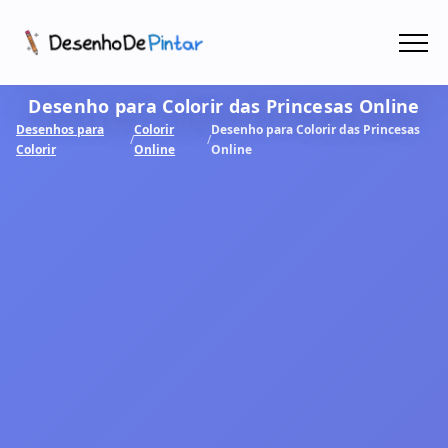
Menu
Desenho para Colorir das Princesas Online
Coletâneas de Desenhos - PDF
Desenhos para
Colorir
Desenho para Colorir das Princesas
/
/
Colorir
Online
Online
Colorir Online
CRIAR COM IA!