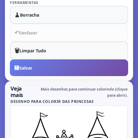
FERRAMENTAS
🧹
Borracha
↶
Desfazer
🗑️
Limpar Tudo
💾
Salvar
Veja
Mais desenhos para continuar colorindo (clique
mais
para abrir).
DESENHO PARA COLORIR DAS PRINCESAS