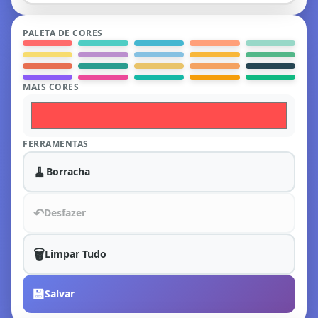
PALETA DE CORES
MAIS CORES
FERRAMENTAS
🧹
Borracha
↶
Desfazer
🗑️
Limpar Tudo
💾
Salvar