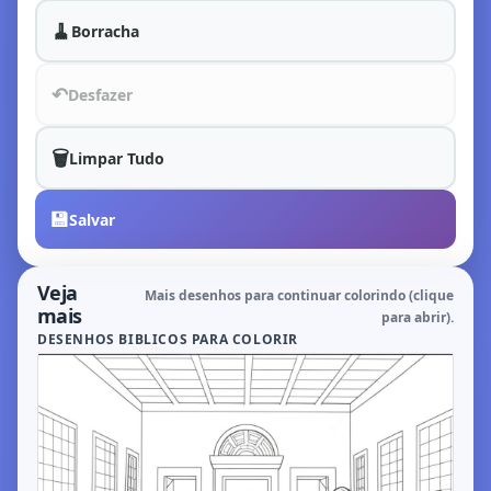
🧹
Borracha
↶
Desfazer
🗑️
Limpar Tudo
💾
Salvar
Veja
Mais desenhos para continuar colorindo (clique
mais
para abrir).
DESENHOS BIBLICOS PARA COLORIR