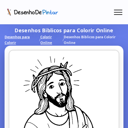
Menu
Desenhos Biblicos para Colorir Online
Coletâneas de Desenhos - PDF
Desenhos para
Colorir
Desenhos Biblicos para Colorir
/
/
Colorir
Online
Online
Colorir Online
CRIAR COM IA!