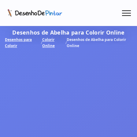
Menu
Desenhos de Abelha para Colorir Online
Coletâneas de Desenhos - PDF
Desenhos para
Colorir
Desenhos de Abelha para Colorir
/
/
Colorir
Online
Online
Colorir Online
CRIAR COM IA!