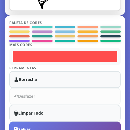
PALETA DE CORES
MAIS CORES
FERRAMENTAS
🧹
Borracha
↶
Desfazer
🗑️
Limpar Tudo
💾
Salvar