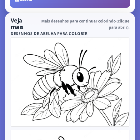
Veja
Mais desenhos para continuar colorindo (clique
mais
para abrir).
DESENHOS DE ABELHA PARA COLORIR