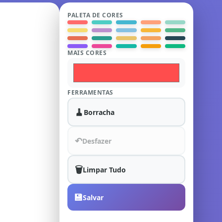
PALETA DE CORES
MAIS CORES
FERRAMENTAS
🧹
Borracha
↶
Desfazer
🗑️
Limpar Tudo
💾
Salvar