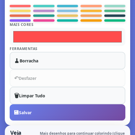
MAIS CORES
FERRAMENTAS
🧹
Borracha
↶
Desfazer
🗑️
Limpar Tudo
💾
Salvar
Veja
Mais desenhos para continuar colorindo (clique