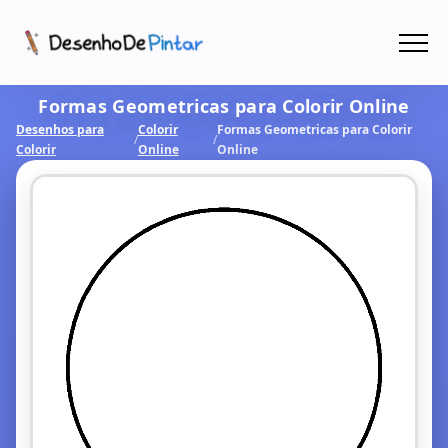
Menu
Formas Geometricas para Colorir Online
Coletâneas de Desenhos - PDF
Desenhos para
Colorir
Formas Geometricas para Colorir
/
/
Colorir
Online
Online
Colorir Online
CRIAR COM IA!