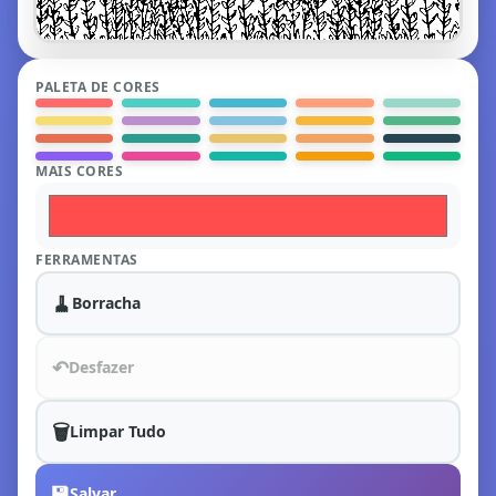
PALETA DE CORES
MAIS CORES
FERRAMENTAS
🧹
Borracha
↶
Desfazer
🗑️
Limpar Tudo
💾
Salvar