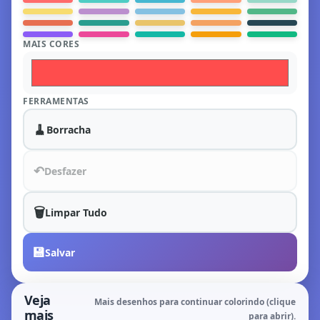
MAIS CORES
FERRAMENTAS
🧹
Borracha
↶
Desfazer
🗑️
Limpar Tudo
💾
Salvar
Veja
Mais desenhos para continuar colorindo (clique
mais
para abrir).