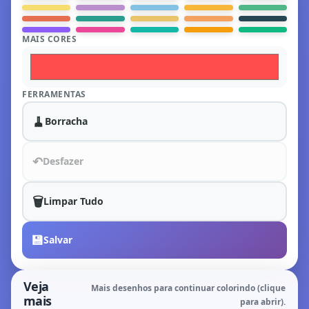
MAIS CORES
FERRAMENTAS
🧹
Borracha
↶
Desfazer
🗑️
Limpar Tudo
💾
Salvar
Veja
Mais desenhos para continuar colorindo (clique
mais
para abrir).