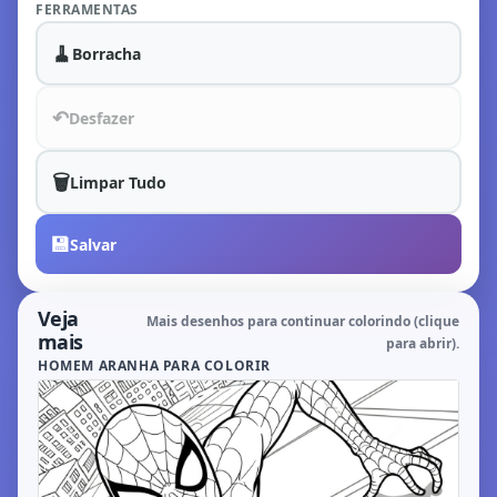
FERRAMENTAS
🧹
Borracha
↶
Desfazer
🗑️
Limpar Tudo
💾
Salvar
Veja
Mais desenhos para continuar colorindo (clique
mais
para abrir).
HOMEM ARANHA PARA COLORIR