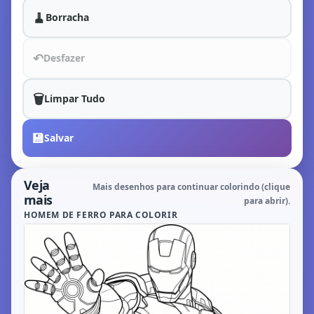
🧹
Borracha
↶
Desfazer
🗑️
Limpar Tudo
💾
Salvar
Veja
Mais desenhos para continuar colorindo (clique
mais
para abrir).
HOMEM DE FERRO PARA COLORIR