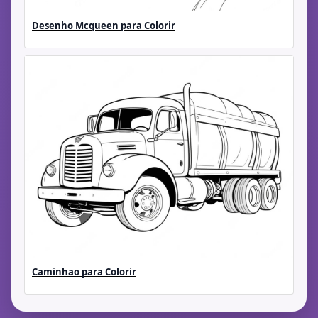
Desenho Mcqueen para Colorir
Caminhao para Colorir