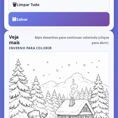
🗑️
Limpar Tudo
💾
Salvar
Veja
Mais desenhos para continuar colorindo (clique
mais
para abrir).
INVERNO PARA COLORIR