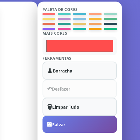
PALETA DE CORES
MAIS CORES
FERRAMENTAS
🧹
Borracha
↶
Desfazer
🗑️
Limpar Tudo
💾
Salvar