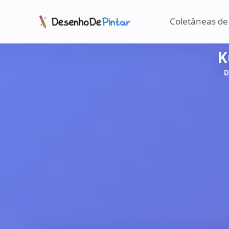
Coletâneas de
K
D