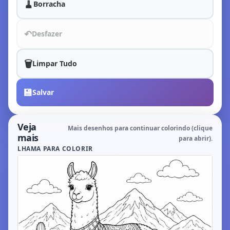
🧹
Borracha
↶
Desfazer
🗑️
Limpar Tudo
💾
Salvar
Veja
Mais desenhos para continuar colorindo (clique
mais
para abrir).
LHAMA PARA COLORIR