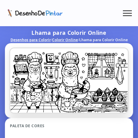
Menu
Lhama para Colorir Online
Coletâneas de Desenhos - PDF
Desenhos para Colorir
/
Colorir Online
/
Lhama para Colorir Online
Colorir Online
CRIAR COM IA!
PALETA DE CORES