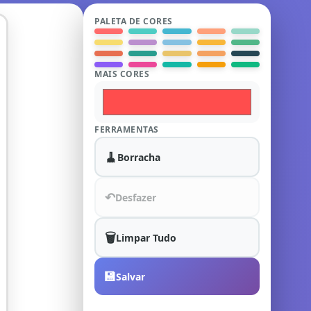
PALETA DE CORES
MAIS CORES
FERRAMENTAS
🧹
Borracha
↶
Desfazer
🗑️
Limpar Tudo
💾
Salvar