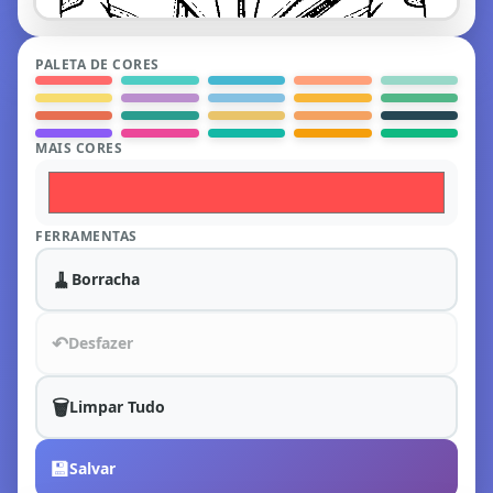
PALETA DE CORES
MAIS CORES
FERRAMENTAS
🧹
Borracha
↶
Desfazer
🗑️
Limpar Tudo
💾
Salvar