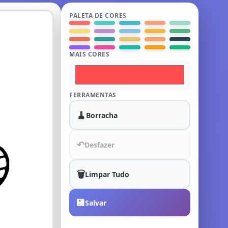
PALETA DE CORES
MAIS CORES
FERRAMENTAS
🧹
Borracha
↶
Desfazer
🗑️
Limpar Tudo
💾
Salvar