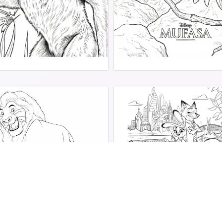
Zootopia para Colorir
para Colorir