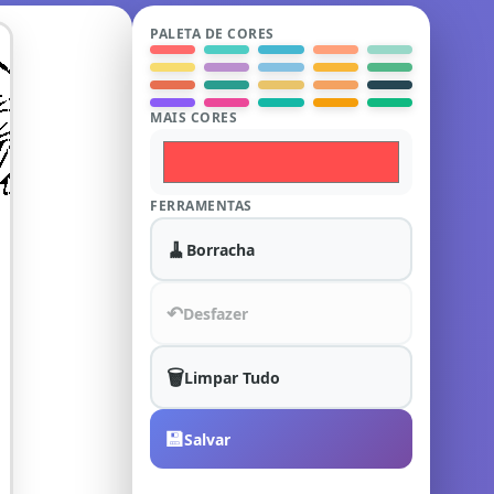
PALETA DE CORES
MAIS CORES
FERRAMENTAS
🧹
Borracha
↶
Desfazer
🗑️
Limpar Tudo
💾
Salvar