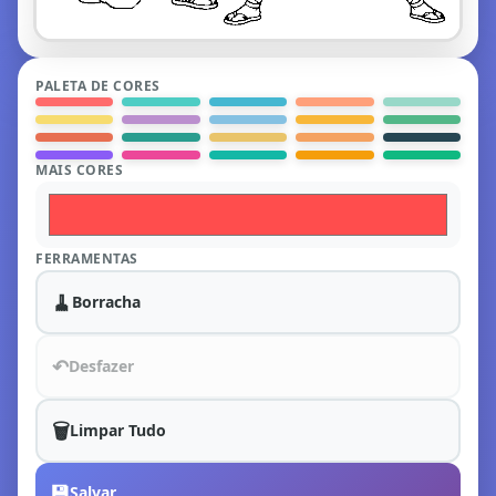
PALETA DE CORES
MAIS CORES
FERRAMENTAS
🧹
Borracha
↶
Desfazer
🗑️
Limpar Tudo
💾
Salvar